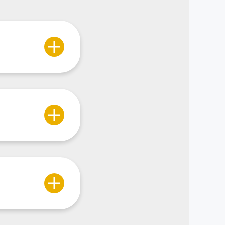
ment du blé
re de la
a des collecteurs
 Elle utilise
’elle transforme.
e proximité, via
ment du blé
re de la
a des collecteurs
ment du blé
re de la
a des collecteurs