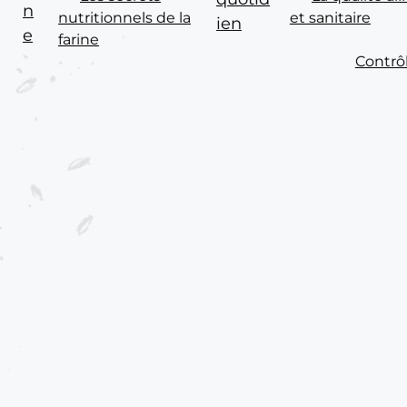
n
nutritionnels de la
et sanitaire
ien
e
farine
Contrô