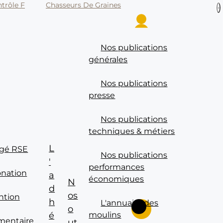
trôle F
Chasseurs De Graines
P
Se connecter
Nos publications
générales
Nos publications
presse
Nos publications
techniques & métiers
L
gé RSE
Nos publications
'
performances
onation
a
économiques
N
d
os
ntion
h
L'annuaire des
Rechercher sur le site
o
é
moulins
imentaire
ut