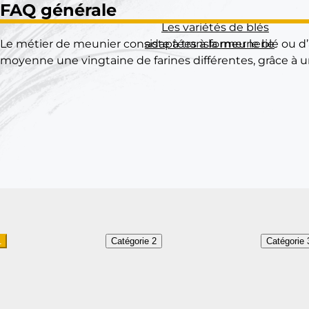
FAQ
générale
Les variétés de blés
Le métier de meunier consiste à transformer le blé ou d’
adaptées à la meunerie
moyenne une vingtaine de farines différentes, grâce à un 
1
Catégorie 2
Catégorie 