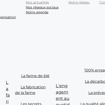
Nos actualités
Notre réseau
Con
Nos réseaux sociaux
Notre agenda
ganisation
100% enga
La farine de blé
de la meunerie française
La décarb
L
L'eng
La fabrication
a
agem
de la farine
La préve
fa
ent au
ri
Les secrets
La qualité al
quotid