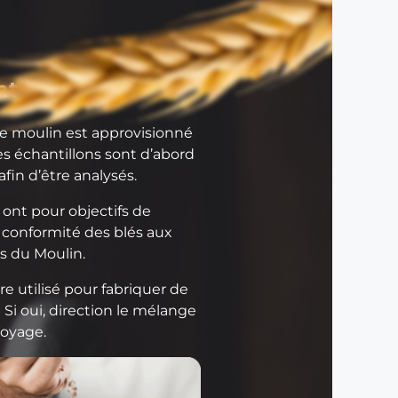
e
L
e
m
ntrôle du blé
é
t
le moulin est approvisionné
i
es échantillons sont d’abord
e
afin d’être analysés.
r
d
 ont pour objectifs de
e
la conformité des blés aux
m
s du Moulin.
e
u
tre utilisé pour fabriquer de
n
? Si oui, direction le mélange
i
toyage.
e
r
L