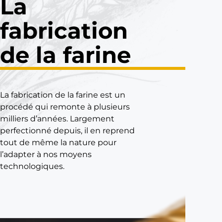
La
e
fabrication
L
a
de la farine
m
e
u
n
e
La fabrication de la farine est un
r
procédé qui remonte à plusieurs
i
milliers d’années. Largement
e
perfectionné depuis, il en reprend
e
tout de même la nature pour
n
l’adapter à nos moyens
F
technologiques.
r
a
n
c