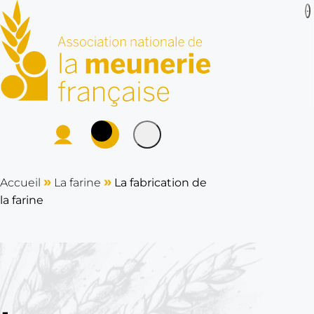
ANMF : Association
P
Se connecter
Rechercher sur le site
L
a
cher
»
»
Accueil
La farine
La fabrication de
m
la farine
e
u
n
e
r
i