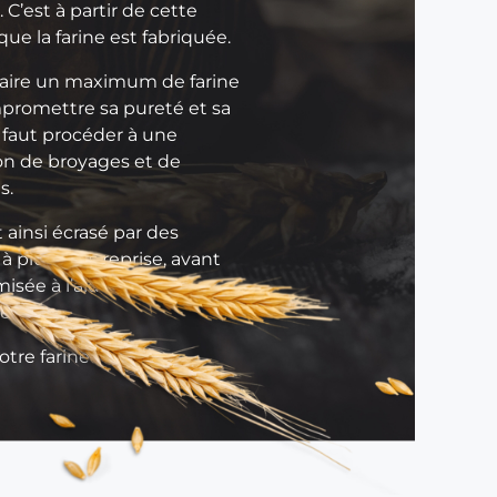
s
 C’est à partir de cette
a
e la farine est fabriquée.
d
raire un maximum de farine
a
promettre sa pureté et sa
p
il faut procéder à une
t
on de broyages et de
é
s.
e
s
t ainsi écrasé par des
à
 à plusieurs reprise, avant
l
misée à l’aide de
a
ers.
m
e
otre farine !
u
n
e
r
i