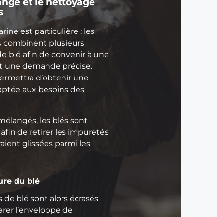
nge et le nettoyage
i
s
e
rine est particulière : les
L
 combinent plusieurs
e
de blé afin de convenir à une
s
et une demande précise.
v
permettra d’obtenir une
a
daptée aux besoins des
r
i
é
mélangés, les blés sont
t
afin de retirer les impuretés
é
raient glissées parmi les
s
d
e
re du blé
b
l
s de blé sont alors écrasés
é
arer l’enveloppe de