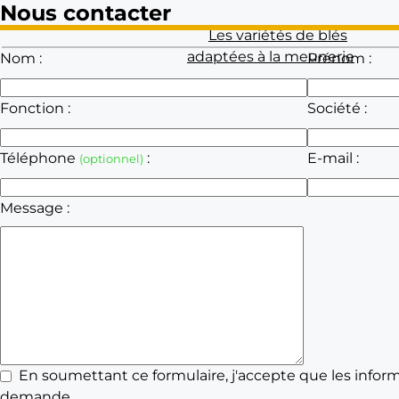
Nous contacter
Les variétés de blés
adaptées à la meunerie
Nom :
Prénom :
Fonction :
Société :
Téléphone
:
E-mail :
(optionnel)
Message :
En soumettant ce formulaire, j'accepte que les informa
demande.