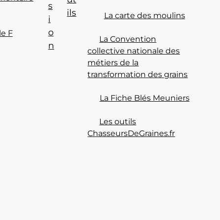
s
ils
La carte des moulins
i
o
le F
La Convention
n
collective nationale des
métiers de la
transformation des grains
La Fiche Blés Meuniers
Les outils
ChasseursDeGraines.fr