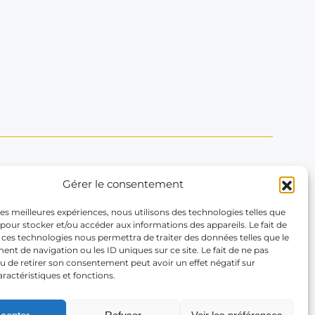
Gérer le consentement
Contactez-nous
 les meilleures expériences, nous utilisons des technologies telles que
66 Rue La Boétie
 pour stocker et/ou accéder aux informations des appareils. Le fait de
 ces technologies nous permettra de traiter des données telles que le
75008 Paris
t de navigation ou les ID uniques sur ce site. Le fait de ne pas
Contactez-nous
u de retirer son consentement peut avoir un effet négatif sur
Tél. : +33(1) 43 59 46 04
aractéristiques et fonctions.