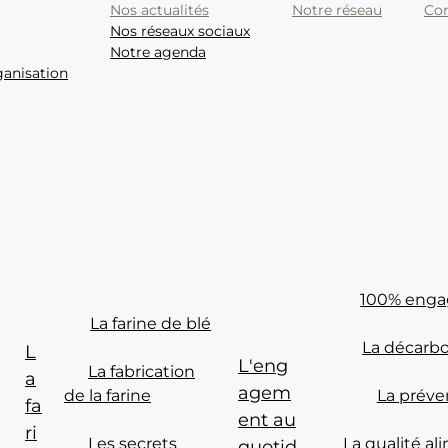
Nos actualités
Notre réseau
Con
Nos réseaux sociaux
Notre agenda
ganisation
100% enga
La farine de blé
de la meunerie française
La décarb
L
L'eng
La fabrication
a
agem
de la farine
La préve
fa
ent au
ri
Les secrets
La qualité al
quotid