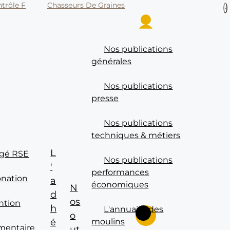
trôle F
Chasseurs De Graines
P
Se connecter
Nos publications
générales
Nos publications
presse
Nos publications
techniques & métiers
L
gé RSE
Nos publications
'
performances
onation
a
économiques
N
d
os
ntion
h
L'annuaire des
Rechercher sur le site
o
é
moulins
imentaire
ut