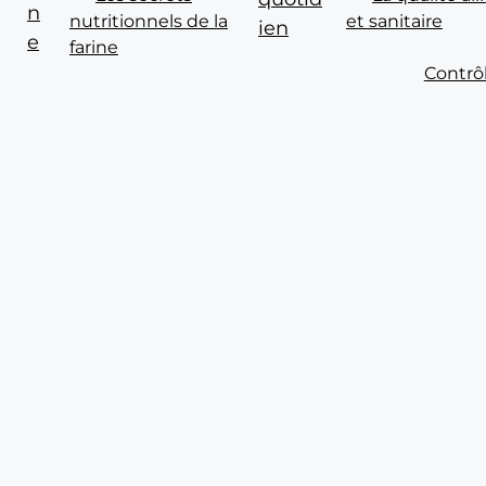
n
nutritionnels de la
et sanitaire
ien
e
farine
Contrô