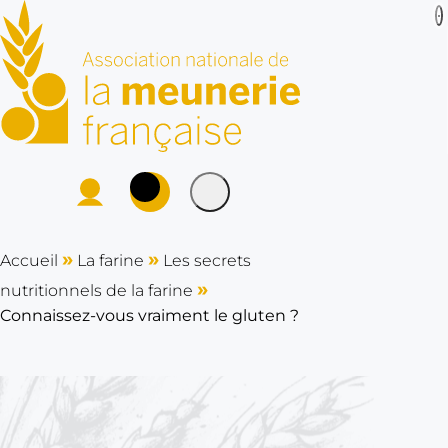
ANMF : Association
P
Se connecter
Rechercher sur le site
L
a
cher
»
»
Accueil
La farine
Les secrets
m
»
nutritionnels de la farine
e
Connaissez-vous vraiment le gluten ?
u
n
e
r
i