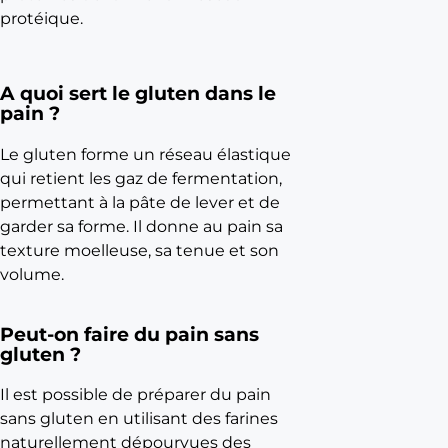
s
protéique.
a
d
a
A quoi sert le gluten dans le
p
pain ?
t
é
Le gluten forme un réseau élastique
e
qui retient les gaz de fermentation,
s
permettant à la pâte de lever et de
à
garder sa forme. Il donne au pain sa
l
texture moelleuse, sa tenue et son
a
volume.
m
e
Peut-on faire du pain sans
u
gluten ?
n
e
Il est possible de préparer du pain
r
sans gluten en utilisant des farines
i
naturellement dépourvues des