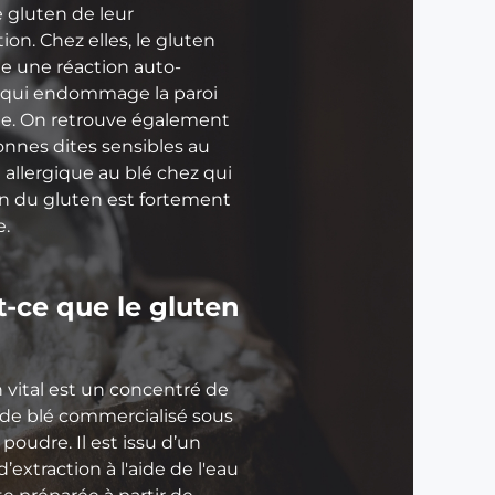
e gluten de leur
e
ion. Chez elles, le gluten
l
e une réaction auto-
a
qui endommage la paroi
f
ale. On retrouve également
a
onnes dites sensibles au
r
 allergique au blé chez qui
i
on du gluten est fortement
n
e.
e
L
e
t-ce que le gluten
s
s
e
 vital est un concentré de
c
 de blé commercialisé sous
r
poudre. Il est issu d’un
e
’extraction à l'aide de l'eau
t