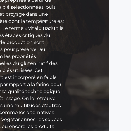
e préparée à partir de
s
e blé sélectionnées, puis
n
et broyage dans une
u
re dont la température est
t
 Le terme « vital » traduit le
r
les étapes critiques du
i
de production sont
t
s pour préserver au
i
les propriétés
o
elles du gluten natif des
n
 blés utilisées. Cet
n
t est incorporé en faible
e
par rapport à la farine pour
l
r sa qualité technologique
s
étrissage. On le retrouve
d
ns une multitudes d'autres
e
 comme les alternatives
l
 végétariennes, les soupes
a
 ou encore les produits
f