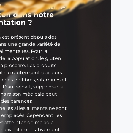
d
l éviter ou réduire
e
uten dans notre
b
ntation ?
l
é
n est présent depuis des
L
ans une grande variété de
a
alimentaires. Pour la
f
de la population, le gluten
a
 à prescrire. Les produits
b
 du gluten sont d'ailleurs
r
iches en fibres, vitamines et
i
 D'autre part, supprimer le
c
ans raison médicale peut
a
r des carences
t
nelles si les aliments ne sont
i
 remplacés. Cependant, les
o
s atteintes de maladie
n
 doivent impérativement
d