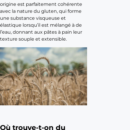
e
origine est parfaitement cohérente
L
avec la nature du gluten, qui forme
e
une substance visqueuse et
m
élastique lorsqu’il est mélangé à de
é
l’eau, donnant aux pâtes à pain leur
t
texture souple et extensible.
i
e
r
d
e
m
e
u
n
i
e
r
Où trouve-t-on du
L