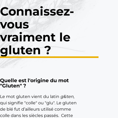
e
Connaissez-
L
a
vous
m
e
vraiment le
u
n
gluten ?
e
r
i
e
e
Quelle est l'origine du mot
n
"Gluten" ?
F
r
Le mot gluten vient du latin
glūten
,
a
qui signifie "colle" ou "glu". Le gluten
n
de blé fut d’ailleurs utilisé comme
c
colle dans les siècles passés. Cette