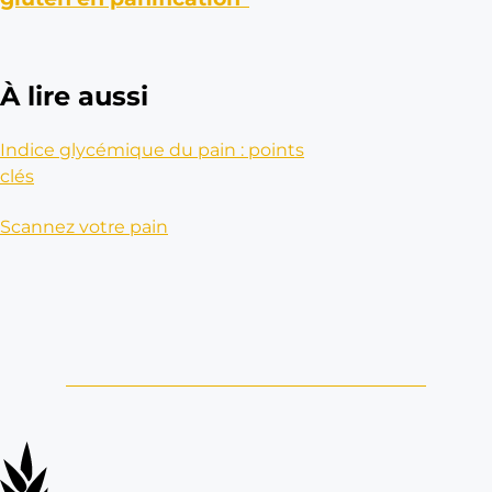
a
u
q
À lire aussi
u
o
Indice glycémique du pain : points
t
clés
i
Scannez votre pain
d
i
e
n
1
0
0
%
e
n