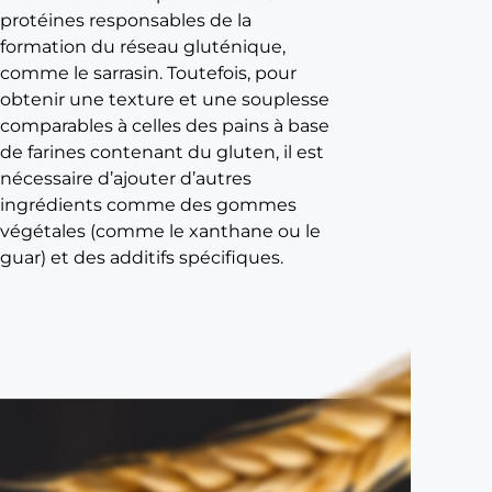
e
protéines responsables de la
formation du réseau gluténique,
L
comme le sarrasin. Toutefois, pour
a
obtenir une texture et une souplesse
f
comparables à celles des pains à base
a
de farines contenant du gluten, il est
r
nécessaire d’ajouter d’autres
ingrédients comme des gommes
i
végétales (comme le xanthane ou le
n
guar) et des additifs spécifiques.
e
L
a
f
a
r
i
n
e