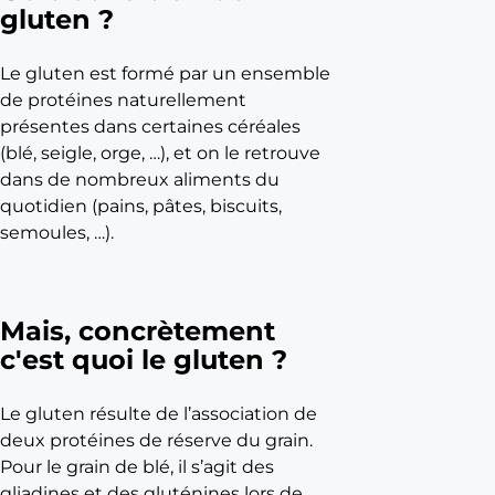
gluten ?
e
s
m
Le gluten est formé par un ensemble
é
de protéines naturellement
t
présentes dans certaines céréales
i
(blé, seigle, orge, …), et on le retrouve
e
dans de nombreux aliments du
r
quotidien (pains, pâtes, biscuits,
s
semoules, …).
d
e
l
Mais, concrètement
a
c'est quoi le gluten ?
m
e
u
Le gluten résulte de l’association de
n
deux protéines de réserve du grain.
e
Pour le grain de blé, il s’agit des
r
gliadines et des gluténines lors de