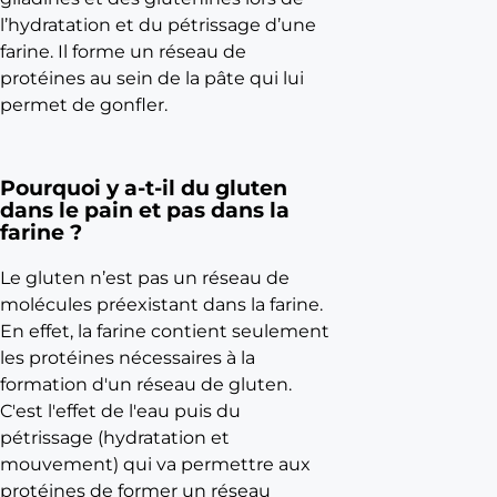
i
l’hydratation et du pétrissage d’une
e
farine. Il forme un réseau de
L
protéines au sein de la pâte qui lui
e
permet de gonfler.
s
v
a
Pourquoi y a-t-il du gluten
dans le pain et pas dans la
r
farine ?
i
é
Le gluten n’est pas un réseau de
t
molécules préexistant dans la farine.
é
En effet, la farine contient seulement
s
les protéines nécessaires à la
d
formation d'un réseau de gluten.
e
C'est l'effet de l'eau puis du
b
pétrissage (hydratation et
l
mouvement) qui va permettre aux
é
protéines de former un réseau