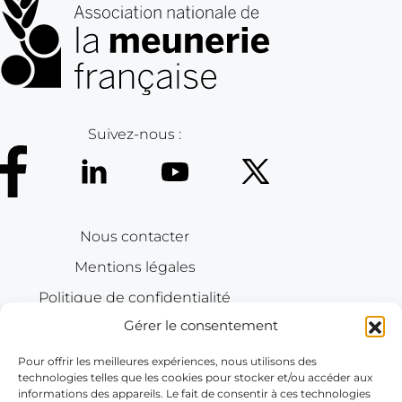
g
a
g
é
R
S
Suivez-nous :
E
L
a
d
é
Nous contacter
c
Mentions légales
a
r
Politique de confidentialité
b
Gérer le consentement
o
Contactez-nous
n
Pour offrir les meilleures expériences, nous utilisons des
technologies telles que les cookies pour stocker et/ou accéder aux
a
66 Rue La Boétie
informations des appareils. Le fait de consentir à ces technologies