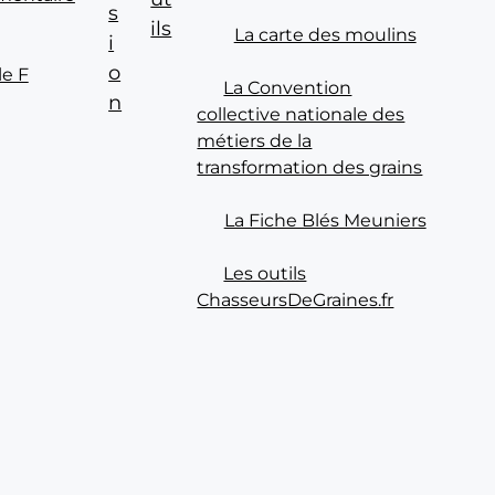
s
ils
La carte des moulins
i
o
le F
La Convention
n
collective nationale des
métiers de la
transformation des grains
La Fiche Blés Meuniers
Les outils
ChasseursDeGraines.fr