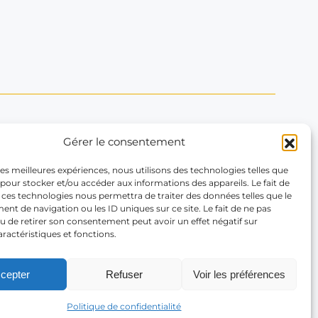
Gérer le consentement
Contactez-nous
 les meilleures expériences, nous utilisons des technologies telles que
66 Rue La Boétie
 pour stocker et/ou accéder aux informations des appareils. Le fait de
 ces technologies nous permettra de traiter des données telles que le
75008 Paris
t de navigation ou les ID uniques sur ce site. Le fait de ne pas
Contactez-nous
u de retirer son consentement peut avoir un effet négatif sur
Tél. : +33(1) 43 59 46 04
aractéristiques et fonctions.
cepter
Refuser
Voir les préférences
Politique de confidentialité