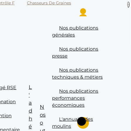
trôle F
Chasseurs De Graines
P
Se connecter
Nos publications
générales
Nos publications
presse
Nos publications
techniques & métiers
L
gé RSE
Nos publications
'
performances
onation
a
économiques
N
d
os
ntion
h
L'annuaire des
Rechercher sur le site
o
é
moulins
imentaire
ut