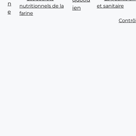
n
nutritionnels de la
et sanitaire
ien
e
farine
Contrô