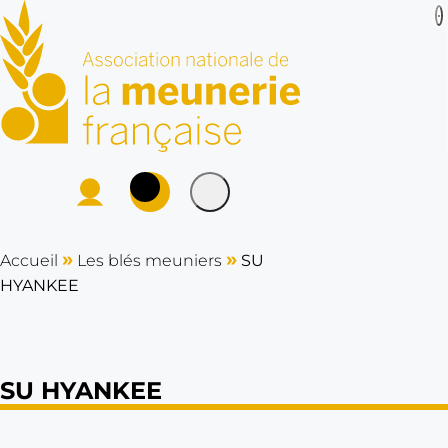
ANMF : Association
P
Se connecter
Rechercher sur le site
L
a
cher
»
»
Accueil
Les blés meuniers
SU
m
HYANKEE
e
u
n
e
SU HYANKEE
r
i